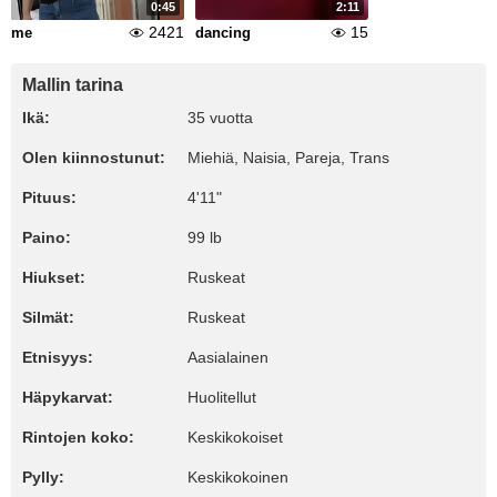
0:45
2:11
2421
15
me
dancing
Mallin tarina
Ikä:
35 vuotta
Olen kiinnostunut:
Miehiä, Naisia, Pareja, Trans
Pituus:
4'11"
Paino:
99 lb
Hiukset:
Ruskeat
Silmät:
Ruskeat
Etnisyys:
Aasialainen
Häpykarvat:
Huolitellut
Rintojen koko:
Keskikokoiset
Pylly:
Keskikokoinen