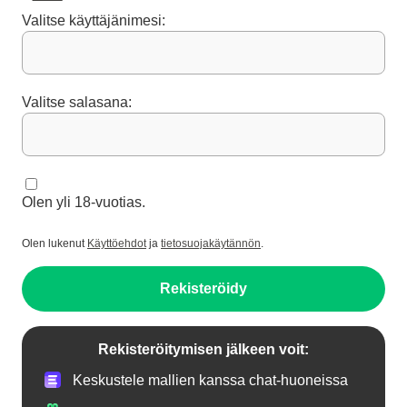
Valitse käyttäjänimesi:
Valitse salasana:
Olen yli 18-vuotias.
Olen lukenut
Käyttöehdot
ja
tietosuojakäytännön
.
Rekisteröidy
Rekisteröitymisen jälkeen voit:
Keskustele mallien kanssa chat-huoneissa