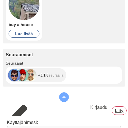
buy a house
Lue lisää
Seuraamiset
+3.1K
Seuraajat
+3.1K
seuraajia
Kirjaudu
Liity
Käyttäjänimesi: