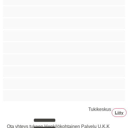
Siro
Sitomista
Squirttailua
Tummaihoinen
Tupakoivia
Valkoisia Tyttöjä
Valtavia Tissejä
Varttuneita
Tukikeskus
Liity
Ota yhteys tukeen
Henkilökohtainen Palvelu
U.K.K