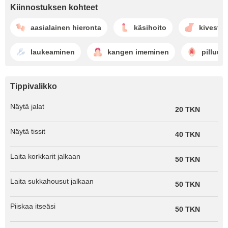
Kiinnostuksen kohteet
aasialainen hieronta
käsihoito
kiveste
laukeaminen
kangen imeminen
pilluun
Tippivalikko
Näytä jalat
20 TKN
Näytä tissit
40 TKN
Laita korkkarit jalkaan
50 TKN
Laita sukkahousut jalkaan
50 TKN
Piiskaa itseäsi
50 TKN