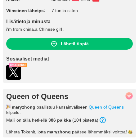
Viimeinen lähetys:
7 tuntia sitten
Lisätietoja minusta
i'm from china,a Chinese girl .
Lähetä tippiä
Sosiaaliset mediat
Ilmaiseksi
Queen of Queens
maryzhong
osallistuu kansainväliseen
Queen of Queens
kilpailu.
Malli on tällä hetkellä
386 paikka
(104 pistettä).
Lähetä Tokenit, jotta
maryzhong
pääsee lähemmäksi
voittoa!