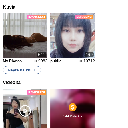
Kuvia
ILMAISEKSI
ILMAISEKSI
3
5
9982
10712
My Photos
public
Näytä kaikki
Videoita
ILMAISEKSI
199 Polettia