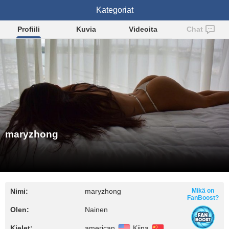
maryzhong
Kategoriat
Profiili
Kuvia
Videoita
Chat
maryzhong
Nimi:
maryzhong
Mikä on
FanBoost?
Olen:
Nainen
Kielet:
american
Kiina