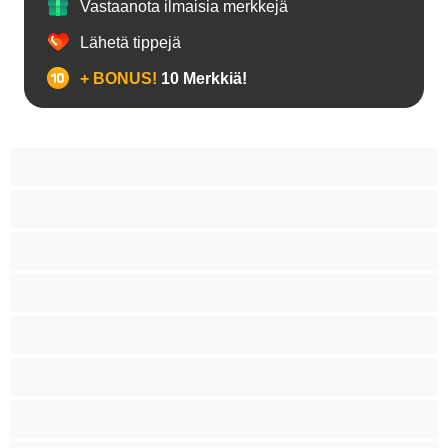
Vastaanota ilmaisia merkkejä
Lähetä tippejä
+ BONUS!
10 Merkkiä!
18+ teinejä
Aasialaisia
Ajeltuja pilluja
Anaali
Arabi
Beibejä
Blondeja