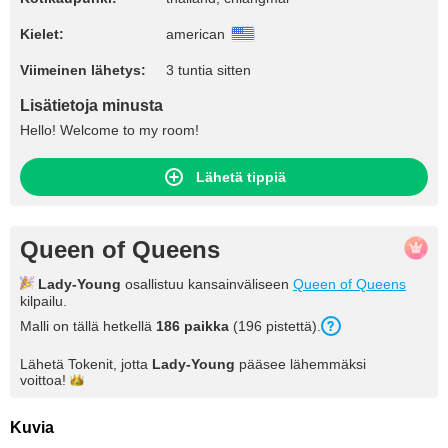
Kielet:
american
Viimeinen lähetys:
3 tuntia sitten
Lisätietoja minusta
Hello! Welcome to my room!
Lähetä tippiä
Queen of Queens
Lady-Young
osallistuu kansainväliseen
Queen of Queens
kilpailu.
Malli on tällä hetkellä
186 paikka
(196 pistettä).
Lähetä Tokenit, jotta
Lady-Young
pääsee lähemmäksi
voittoa!
Kuvia