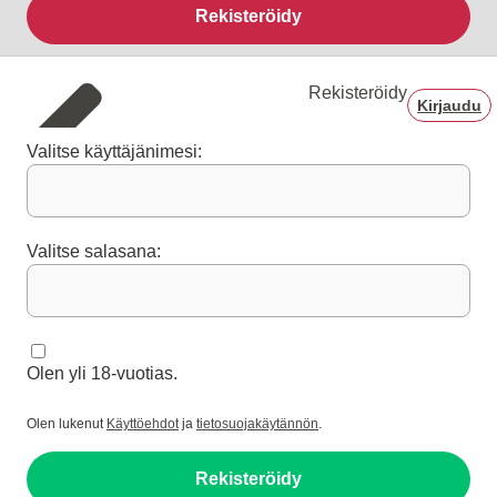
Rekisteröidy
Rekisteröidy
Kirjaudu
Valitse käyttäjänimesi:
Valitse salasana:
Olen yli 18-vuotias.
Olen lukenut
Käyttöehdot
ja
tietosuojakäytännön
.
Rekisteröidy