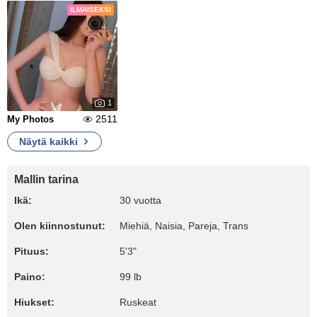
ILMAISEKSI
1
2511
My Photos
Näytä kaikki
Mallin tarina
Ikä:
30 vuotta
Olen kiinnostunut:
Miehiä, Naisia, Pareja, Trans
Pituus:
5'3"
Paino:
99 lb
Hiukset:
Ruskeat