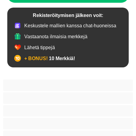
Rekisteröitymisen jälkeen voit:
Keskustele mallien kanssa chat-huoneissa
Vastaanota ilmaisia merkkejä
Lähetä tippejä
+ BONUS!
10 Merkkiä!
18+ teinejä
Aasialaisia
Ajeltuja pilluja
Anaali
Arabi