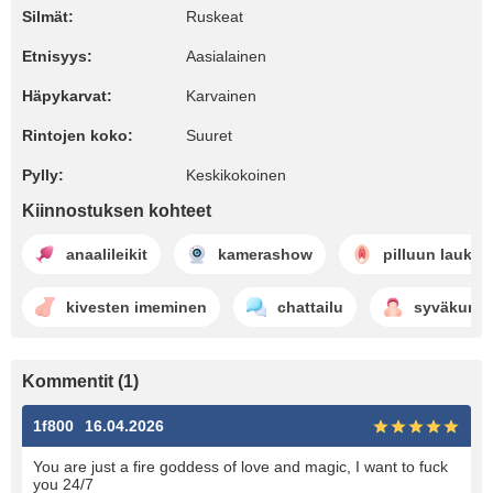
Silmät:
Ruskeat
Etnisyys:
Aasialainen
Häpykarvat:
Karvainen
Rintojen koko:
Suuret
Pylly:
Keskikokoinen
Kiinnostuksen kohteet
anaalileikit
kamerashow
pilluun lauke
kivesten imeminen
chattailu
syväkurkk
Kommentit (1)
1f800
16.04.2026
You are just a fire goddess of love and magic, I want to fuck
you 24/7