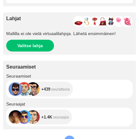
Lahjat
Mallilla ei ole vielä virtuaalilahjoja. Lähetä ensimmäinen!
Valitse lahja
Seuraamiset
+439
Seuraamiset
+439
seurattavia
+1.4K
Seuraajat
+1.4K
seuraajia