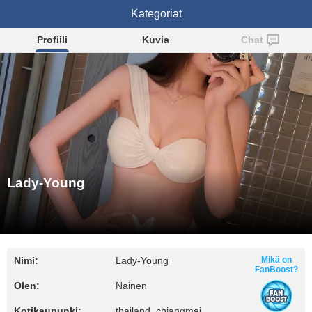
Lady-Young
Kategoriat
Profiili
Kuvia
Chat
Lady-Young
Nimi:
Lady-Young
Mikä on
FanBoost?
Olen:
Nainen
Kotikaupunki:
thailand, chiangmai